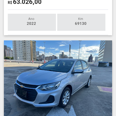
63.026,00
R$
Ano
Km
2022
69130