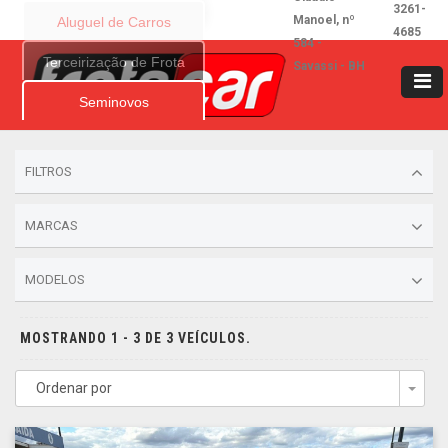
3261-
Manoel, nº
Aluguel de Carros
4685
584 -
Terceirização de Frota
Savassi - BH
Seminovos
FILTROS
MARCAS
MODELOS
MOSTRANDO 1 - 3 DE 3 VEÍCULOS.
Ordenar por
Togg