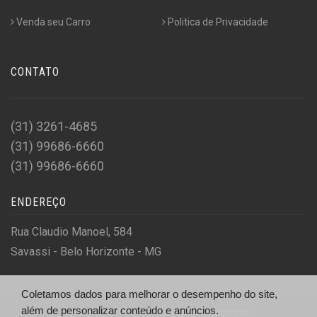
Venda seu Carro
Politica de Privacidade
CONTATO
(31) 3261-4685
(31) 99686-6660
(31) 99686-6660
ENDEREÇO
Rua Claudio Manoel, 584
Savassi - Belo Horizonte - MG
Coletamos dados para melhorar o desempenho do site,
além de personalizar conteúdo e anúncios.
© A. E. Ltda - http://seminovos.frotacar.com.br/