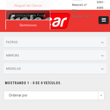
3261-
Manoel, nº
Aluguel de Carros
4685
584 -
Terceirização de Frota
Savassi - BH
Seminovos
FILTROS
MARCAS
MODELOS
MOSTRANDO 1 - 0 DE 0 VEÍCULOS.
Ordenar por
Togg