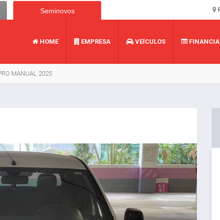
R
Seminovos
HOME
EMPRESA
VEÍCULOS
FINANCI
 PRO MANUAL 2025