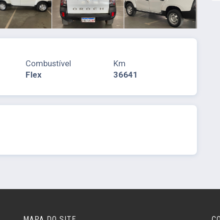
Combustível
Km
Flex
36641
MAPA DO SITE
C