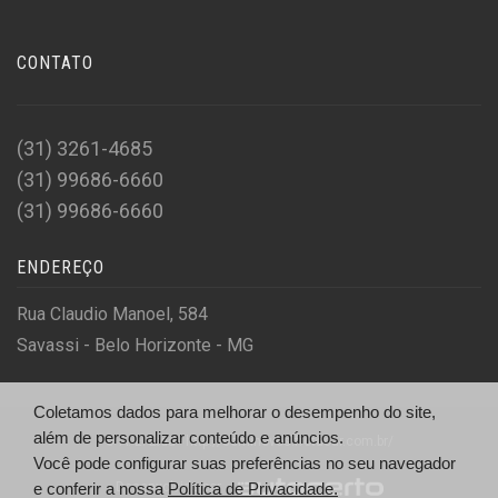
CONTATO
(31) 3261-4685
(31) 99686-6660
(31) 99686-6660
ENDEREÇO
Rua Claudio Manoel, 584
Savassi - Belo Horizonte - MG
Coletamos dados para melhorar o desempenho do site,
além de personalizar conteúdo e anúncios.
© A. E. Ltda - http://seminovos.frotacar.com.br/
Você pode configurar suas preferências no seu navegador
Desenvolvido por
e conferir a nossa
Política de Privacidade.