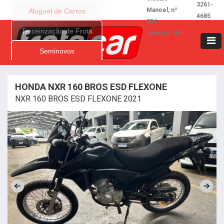
3261-
Manoel, nº
Aluguel de Carros
4685
584 -
Terceirização de Frota
Savassi - BH
Seminovos
HONDA NXR 160 BROS ESD FLEXONE
NXR 160 BROS ESD FLEXONE 2021