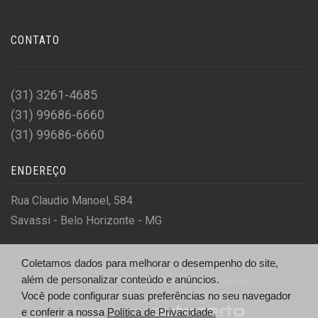
CONTATO
(31) 3261-4685
(31) 99686-6660
(31) 99686-6660
ENDEREÇO
Rua Claudio Manoel, 584
Savassi - Belo Horizonte - MG
Coletamos dados para melhorar o desempenho do site,
além de personalizar conteúdo e anúncios.
© A. E. Ltda - http://seminovos.frotacar.com.br/
Você pode configurar suas preferências no seu navegador
Desenvolvido por
e conferir a nossa
Política de Privacidade.