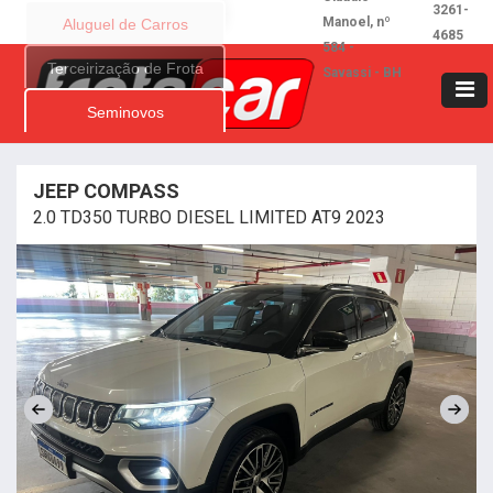
3261-
Manoel, nº
Aluguel de Carros
4685
584 -
Terceirização de Frota
Savassi - BH
Seminovos
JEEP COMPASS
2.0 TD350 TURBO DIESEL LIMITED AT9 2023