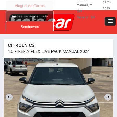
3261-
Manoel, nº
Aluguel de Carros
4685
584 -
Terceirização de Frota
Savassi - BH
Seminovos
CITROEN C3
1.0 FIREFLY FLEX LIVE PACK MANUAL 2024