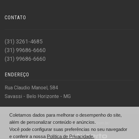
CONTATO
(31) 3261-4685
(31) 99686-6660
(31) 99686-6660
ENDEREÇO
Rua Claudio Manoel, 584
Savassi - Belo Horizonte - MG
Coletamos dados para melhorar o desempenho do site,
além de personalizar conteúdo e anúncios.
© A. E. Ltda - http://seminovos.frotacar.com.br/
Você pode configurar suas preferências no seu navegador
Desenvolvido por
e conferir a nossa
Política de Privacidade.