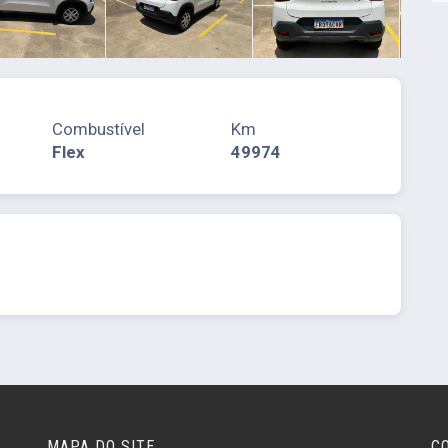
Combustível
Km
Flex
49974
MAPA DO SITE
C