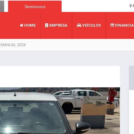
R
Seminovos
HOME
EMPRESA
VEÍCULOS
FINANCI
K MANUAL 2024